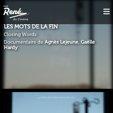
LES MOTS DE LA FIN
Closing Words
Documentaire de
Agnès Lejeune, Gaëlle
Hardy