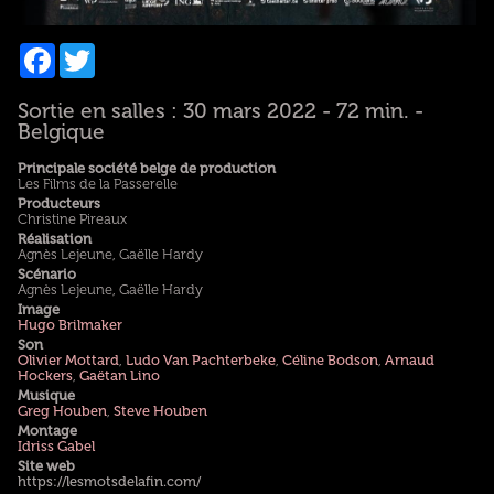
Facebook
Twitter
Sortie en salles : 30 mars 2022 - 72 min. -
Belgique
Principale société belge de production
Les Films de la Passerelle
Producteurs
Christine Pireaux
Réalisation
Agnès Lejeune, Gaëlle Hardy
Scénario
Agnès Lejeune, Gaëlle Hardy
Image
Hugo Brilmaker
Son
Olivier Mottard
,
Ludo Van Pachterbeke
,
Céline Bodson
,
Arnaud
Hockers
,
Gaëtan Lino
Musique
Greg Houben
,
Steve Houben
Montage
Idriss Gabel
Site web
https://lesmotsdelafin.com/