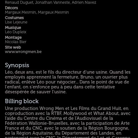
Renaud Duguet, Jonathan Vanneste, Adrien Navez
Décors
Margaux Mesmin, Margaux Mesmin
Costumes
Lise Lejeune
Musique
Léo Dupleix
Montage
Nicolas Bier
Site web
www.wrongmen.be
Synopsis
Léo, deux ans, est le fils du directeur d'une usine. Quand les
employés apprennent la fermeture, Bruno, un ouvrier plus
radical, enlève Léo pour négocier... Dans le point de vue de
l'enfant, on s'enfonce peu à peu dans cette tentative
désespérée de sauver l'usine.
Billing block
Une production Wrong Men et Les Films du Grand Huit, en
coproduction avec la RTBF, Mollywood et What About, avec
l'aide du Centre du Cinéma et de l'Audiovisuel de la
Fédération Wallonie-Bruxelles, avec la participation de Arte
France et du CNC, avec le soutien de la Région Bourgogne,
de la Région Aquitaine, du Département des Landes, en
partenariat avec le CNC, le Département de Lot-et-Garonne,