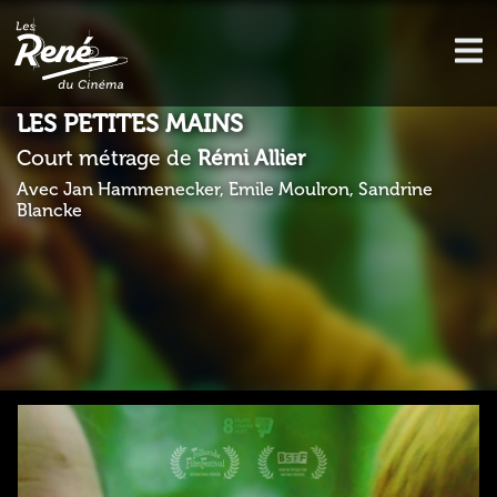
LES PETITES MAINS
Court métrage de
Rémi Allier
Avec Jan Hammenecker, Emile Moulron, Sandrine
Blancke