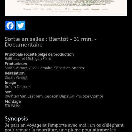
Facebook
Twitter
Sortie en salles : Bientôt - 31 min. -
Documentaire
Principale société belge de production
Balthasar et Michigan Films
Producteurs
Sarah Vanagt, Alice Lemaire, Sébastien Andres
Réalisation
Sarah Vanagt
Image
Ruben Desiere
Son
Kwinten Van Laethem, Gedeon Depauw, Philippe Ciompi
Montage
Effi Weiss
Synopsis
Je pars en voyage et j'emporte avec moi : un os d'éléphant
pour remuer la nourriture, une plume pour attraper les