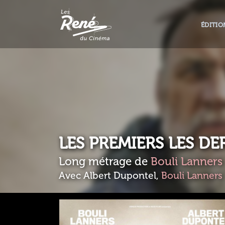
ÉDITIO
LES PREMIERS LES DE
Long métrage de
Bouli Lanners
Avec Albert Dupontel,
Bouli Lanners