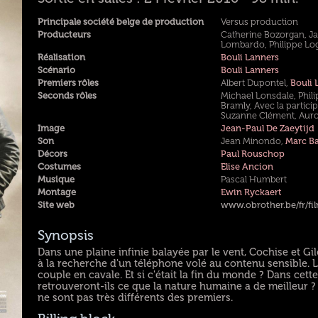
Principale société belge de production
Versus production
Producteurs
Catherine Bozorgan, Ja
Lombardo, Philippe Logi
Réalisation
Bouli Lanners
Scénario
Bouli Lanners
Premiers rôles
Albert Dupontel,
Bouli 
Seconds rôles
Michael Lonsdale, Phili
Bramly, Avec la partic
Suzanne Clément, Auro
Image
Jean-Paul De Zaeytijd
Son
Jean Minondo,
Marc Ba
Décors
Paul Rouschop
Costumes
Elise Ancion
Musique
Pascal Humbert
Montage
Ewin Ryckaert
Site web
www.obrother.be/fr/fil
Synopsis
Dans une plaine infinie balayée par le vent, Cochise et G
à la recherche d'un téléphone volé au contenu sensible. Le
couple en cavale. Et si c'était la fin du monde ? Dans cet
retrouveront-ils ce que la nature humaine a de meilleur ?
ne sont pas très différents des premiers.