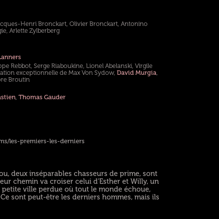
cques-Henri Bronckart, Olivier Bronckart, Antonino
e, Arlette Zylberberg
Lanners
ppe Rebbot, Serge Riaboukine, Lionel Abelanski, Virgile
ipation exceptionnelle de Max Von Sydow,
David Murgia
,
re Broutin
stien
,
Thomas Gauder
ms/les-premiers-les-derniers
ilou, deux inséparables chasseurs de prime, sont
ur chemin va croiser celui d'Esther et Willy, un
te petite ville perdue où tout le monde échoue,
 Ce sont peut-être les derniers hommes, mais ils