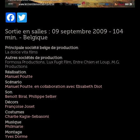
Facebook
Twitter
Sortie en salles : 09 septembre 2009 - 104
min. - Belgique
Principale société belge de production
La dolce vita films
Autres sociétés de production
Formosa Productions, Lux Fugit Film, Entre Chien et Loup, M.G.
Productions
Réalisation
Manuel Poutte
Scénario
Manuel Poutte
,
en collaboration avec Elisabeth Diot
Son
Benoît Biral
,
Philippe Sellier
Décors
Françoise Joset
Costumes
Charlie Kagie-Sebasoni
Musique
Philmarie
Montage
Yves Dorme