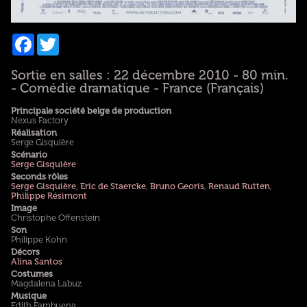
Facebook
Twitter
Sortie en salles : 22 décembre 2010 - 80 min.
- Comédie dramatique - France (Français)
Principale société belge de production
Nexus Factory
Réalisation
Serge Gisquière
Scénario
Serge Gisquière
Seconds rôles
Serge Gisquière
,
Eric de Staercke
,
Bruno Georis
,
Renaud Rutten
,
Philippe Résimont
Image
Christophe Offenstein
Son
Philippe Kohn
Décors
Alina Santos
Costumes
Magdalena Labuz
Musique
Edith Fambuena