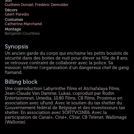
Son
Guilhem Donzel
,
Frédéric Demolder
Décors
Geert Paredis
Costumes
Catherine Marchand
Montage
Benjamin Courtines
Synopsis
Un ancien garde du corps qui enchaine les petits boulots de
sécurité dans des boites de nuit pour élever sa fille de 8 ans,
se retrouve contraint de collaborer avec la police. Sa
mission: infiltrer l'organisation d'un dangereux chef de gang
flamand.
Billing block
Une coproduction Labyrinthe Films et Atchafalaya Films,
Jean-Claude Van Damme, Lukas, coproduit par Rodin
Entertainmnet, Umedia, 10.80 Films, C8 Films, Proximus en
association avec uFund. Avec le soutien du tax shelter du
Gouvernement fédéral de Belgique et des investisseurs tax
shelter. En association avec SOFITVCINE6. Avec la
participation de Canal+, Ciné+, CStar, C8 Telenet, Wallimage
(Wallonie).