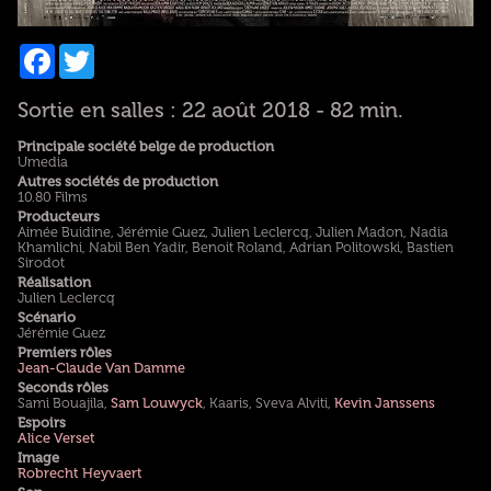
Facebook
Twitter
Sortie en salles : 22 août 2018 - 82 min.
Principale société belge de production
Umedia
Autres sociétés de production
10.80 Films
Producteurs
Aimée Buidine, Jérémie Guez, Julien Leclercq, Julien Madon, Nadia
Khamlichi, Nabil Ben Yadir, Benoit Roland, Adrian Politowski, Bastien
Sirodot
Réalisation
Julien Leclercq
Scénario
Jérémie Guez
Premiers rôles
Jean-Claude Van Damme
Seconds rôles
Sami Bouajila,
Sam Louwyck
, Kaaris, Sveva Alviti,
Kevin Janssens
Espoirs
Alice Verset
Image
Robrecht Heyvaert