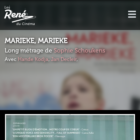
MARIEKE, MARIEKE
Long métrage de
Sophie Schoukens
Avec
Hande Kodja
,
Jan Decleir
,