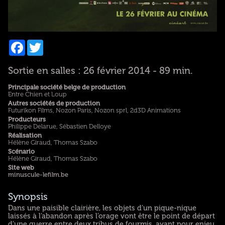
Facebook
Twitter
Sortie en salles : 26 février 2014 - 89 min.
Principale société belge de production
Entre Chien et Loup
Autres sociétés de production
Futurikon Films, Nozon Paris, Nozon sprl, 2d3D Animations
Producteurs
Philippe Delarue, Sébastien Delloye
Réalisation
Hélène Giraud, Thomas Szabo
Scénario
Hélène Giraud, Thomas Szabo
Site web
minuscule-lefilm.be
Synopsis
Dans une paisible clairière, les objets d’un pique-nique
laissés à l’abandon après l’orage vont être le point de départ
d’une guerre entre deux tribus de fourmis, ayant pour enjeu