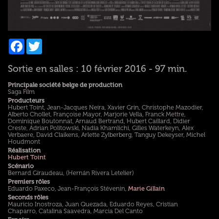
Facebook
Twitter
Sortie en salles : 10 février 2016 - 97 min.
Principale société belge de production
Saga Film
Producteurs
Hubert Toint, Jean-Jacques Neira, Xavier Grin, Christophe Mazodier,
Alberto Chollet, Françoise Mayor, Marjorie Vella, Franck Mettre,
Dominique Boutonnat, Arnaud Bertrand, Hubert Caillard, Didier
Creste, Adrian Politowski, Nadia Khamlichi, Gilles Waterkeyn, Alex
Verbaere, David Claikens, Arlette Zylberberg, Tanguy Dekeyser, Michel
Houdmont
Réalisation
Hubert Toint
Scénario
Bernard Giraudeau, (Hernán Rivera Letelier)
Premiers rôles
Eduardo Paxeco, Jean-François Stévenin,
Marie Gillain
Seconds rôles
Mauricio Inostroza, Juan Quezada, Eduardo Reyes, Cristian
Chaparro, Catalina Saavedra, Marcia Del Canto