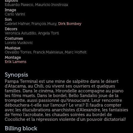
Espoirs
Eduardo Paxeco, Mauricio Inostroza
Image
Carlo Varini
Son
Gabriel Hafner, François Musy,
Dirk Bombey
Décors
Veronica Astudillo, Angela Torti
Costumes
Loreto Vuskovic
Musique
Osvaldo Torres, Franck Malésieux, Marc Hoffelt
Montage
Erik Lamens
Synopsis
Pampa Terminal est une mine de salpêtre dans le désert
d'Atacama, au Chili, où vivent ses ouvriers et quelques
familles. Dans le cinéma, Hirondelle accompagne au piano
les films muets. Dans le bordel, Bello Sandalio joue de la
trompette, aussi passionné qu?insouciant. Leur rencontre
débouchera-t-elle sur l'amour? Le vrai? Il faudra compter
avec les élucubrations anarchistes d'Alexandre, les fantaisies
de Yemo l'acrobate, les chaudes soirées au bordel de
Cocoliche et la répression violente d'un pouvoir dictatorial!
Billing block