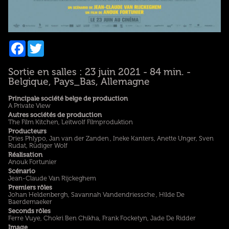
Facebook
Twitter
Sortie en salles : 23 juin 2021 - 84 min. -
Belgique, Pays_Bas, Allemagne
Principale société belge de production
A Private View
Autres sociétés de production
The Film Kitchen, Leitwolf Filmproduktion
Producteurs
Dries Phlypo, Jan van der Zanden , Ineke Kanters, Anette Unger, Sven
Rudat, Rüdiger Wolf
Réalisation
Anouk Fortunier
Scénario
Jean-Claude Van Rijckeghem
Premiers rôles
Johan Heldenbergh, Savannah Vandendriessche , Hilde De
Baerdemaeker
Seconds rôles
Ferre Vuye, Chokri Ben Chikha, Frank Focketyn, Jade De Ridder
Image