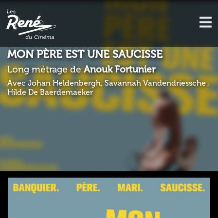
MON PÈRE EST UNE SAUCISSE
Long métrage de
Anouk Fortunier
Avec Johan Heldenbergh, Savannah Vandendriessche ,
Hilde De Baerdemaeker