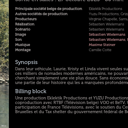
Principale société belge de production
Eklektik Productions
Autres sociétés de production
Yuzu Productions, Grizz
Producteurs
Virginie Chapelle, Sam
Réalisation
Sébastien Wielemans
Scénario
Sébastien Wielemans
Image
Sébastien Wielemans
Son
Sébastien Wielemans
,
Musique
Maxime Steiner
Montage
Camille Cotte
Synopsis
Dans leur véhicule, Laurie, Kristy et Linda vivent seules su
ces milliers de nomades modernes américains, ne pouvant
cherchant simplement une vie plus douce. Sans économie, 
une partie de leur histoire qui les a marquées profondém
Billing block
Une production Eklektik Productions et YUZU Productions 
coproduction avec RTBF (Télévision belge) VOO et BeTV, 
participation de France Télévisions, avec le soutien du C
Bruxelles et du Tax shelter du gouvernement fédéral de Be