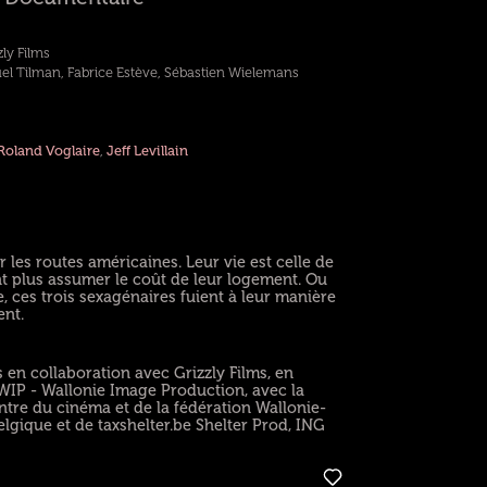
ly Films
uel Tilman, Fabrice Estève, Sébastien Wielemans
Roland Voglaire
,
Jeff Levillain
r les routes américaines. Leur vie est celle de
 plus assumer le coût de leur logement. Ou
ces trois sexagénaires fuient à leur manière
ent.
en collaboration avec Grizzly Films, en
WIP - Wallonie Image Production, avec la
entre du cinéma et de la fédération Wallonie-
lgique et de taxshelter.be Shelter Prod, ING