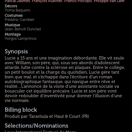
Pascal Jasmes
,
François Aubinet
,
Franco Piscopo
,
Philippe Van Leer
Décors
Toma Baqueni
Costumes
Frédéric Cambier
Musique
Jean-Benoît Dunckel
Montage
Yorgos Lamprinos
Synopsis
Lucie a 15 ans et une imagination débordante. Elle vit seule
avec William, son père, qui, sous ses abords d’adolescent
attardé, lutte contre la sclérose en plaques. Entre le collège,
un petit boulot et la charge du quotidien, Lucie gère tant
bien que mal, et s’échappe dans l’écriture d’un roman
autobiographique fantasque, qui navigue entre rêve et
réalité…L’annonce de la visite d’une assistante sociale va
bousculer cet équilibre précaire. Lucie et son père vont
devoir redoubler d’inventivité pour donner l’illusion d’une
vie normale.
Billing block
Produit par Tarantula et Haut & Court (FR)
Sélections/Nominations