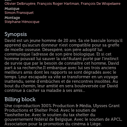
Olivier Delbruyère
,
François Roger Hartman
,
François De Wispelaere
Musique
Simon Fransquet
Montage
Stéphane Hénocque
Synopsis
David est un jeune homme de 20 ans. Sa vie bascule lorsqu'il
apprend qu'aucun donneur n'est compatible pour sa greffe
de moelle osseuse. Désespéré, son père adoptif lui
communique l'adresse de son père biologique. Et si cet
homme pouvait lui sauver la vie?Autant porté par l'instinct
de survie que par le besoin de connaître cet homme, David
part à sa recherche.Il embarque avec lui ses trois anciens
meilleurs amis dont les rapports se sont dégradés avec le
temps. Leur escapade va vite se transformer en un voyage
inattendu, semé d'embûches et de rencontres insolites. Au
bout du chemin, leur amitié en sera bouleversée car David
continue à cacher sa maladie à ses amis...
Billing block
Une coproduction 300% Production & Média, Ulysses Grant
Productions et Shelter Prod. Avec le soutien de
Taxshelter.be. Avec le soutien du tax shelter du
gouvernement fédéral de Belgique. Avec le soutien de APCL,
Association pour la promotion du cinéma à Liège.