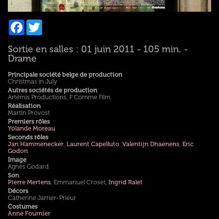
Facebook
Twitter
Sortie en salles : 01 juin 2011 - 105 min. -
Drame
Principale société belge de production
Christmas in July
Autres sociétés de production
Artémis Productions, F Comme Film
Réalisation
Martin Provost
Premiers rôles
Yolande Moreau
Seconds rôles
Jan Hammenecker
,
Laurent Capelluto
,
Valentijn Dhaenens
,
Eric
Godon
Image
Agnès Godard
Son
Pierre Mertens
, Emmanuel Croset,
Ingrid Ralet
Décors
Catherine Jarrier-Prieur
Costumes
Anne Fournier