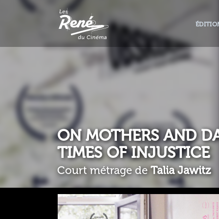
ÉDITIO
ON MOTHERS AND D
TIMES OF INJUSTICE
Court métrage de
Talia Jawitz