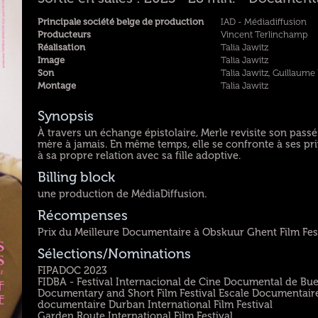
Principale société belge de production
IAD - Médiadiffusion
Producteurs
Vincent Terlinchamp
Réalisation
Talia Jawitz
Image
Talia Jawitz
Son
Talia Jawitz, Guillaume
Montage
Talia Jawitz
Synopsis
À travers un échange épistolaire, Merle revisite son passé
mère à jamais. En même temps, elle se confronte à ses pr
à sa propre relation avec sa fille adoptive.
Billing block
une production de MédiaDiffusion.
Récompenses
Prix du Meilleure Documentaire à Obskuur Ghent Film Fes
Sélections/Nominations
FIPADOC 2023
FIDBA - Festival Internacional de Cine Documental de Bue
Documentary and Short Film Festival Escale Documentaire -
documentaire Durban International Film Festival
Garden Route International Film Festival