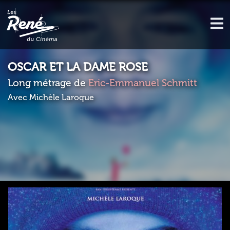
OSCAR ET LA DAME ROSE
Long métrage de
Eric-Emmanuel Schmitt
Avec Michèle Laroque