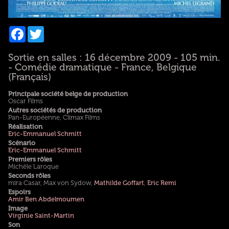
Facebook
Twitter
Sortie en salles : 16 décembre 2009 - 105 min.
- Comédie dramatique - France, Belgique
(Français)
Principale société belge de production
Oscar Films
Autres sociétés de production
Pan-Européenne, Climax Films
Réalisation
Eric-Emmanuel Schmitt
Scénario
Eric-Emmanuel Schmitt
Premiers rôles
Michèle Laroque
Seconds rôles
mira Casar, Max von Sydow,
Mathilde Goffart
,
Eric Remi
Espoirs
Amir Ben Abdelmoumen
Image
Virginie Saint-Martin
Son