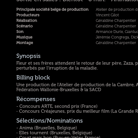
Principale société belge de production
Atelier de production 
Producteurs
Vincent Gilot
Réalisation
Géraldine Charpentier
Scénario
Géraldine Charpentier
Son
Armance Durix, Gianluca
Musique
Jérémie Congrega, Dic
Montage
Géraldine Charpentier
Synopsis
Fleur et ses frères attendent le retour de leur père, Zaza, p
perturbés par l’irruption de la maladie.
Billing block
Une production de l'Atelier de production de la Cambre, AS
Fédération Wallonie-Bruxelles & la SACD
Récompenses
- Concours ARTE, second prix (France)
⁃ Concours Créajeunes, prix du meilleur film (La Grande 
Sélections/Nominations
- Anima (Bruxelles, Belgique)
⁃ Elles tournent (Bruxelles, Belgique)
⁃ Court mais bon (Puy-en-Velay, France)