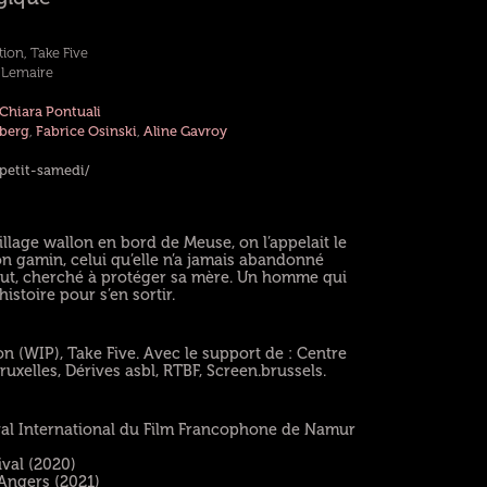
ion, Take Five
e Lemaire
Chiara Pontuali
berg
,
Fabrice Osinski
,
Aline Gavroy
/petit-samedi/
llage wallon en bord de Meuse, on l’appelait le
on gamin, celui qu’elle n’a jamais abandonné
 tout, cherché à protéger sa mère. Un homme qui
histoire pour s’en sortir.
 (WIP), Take Five. Avec le support de : Centre
uxelles, Dérives asbl, RTBF, Screen.brussels.
tival International du Film Francophone de Namur
val (2020)
’Angers (2021)