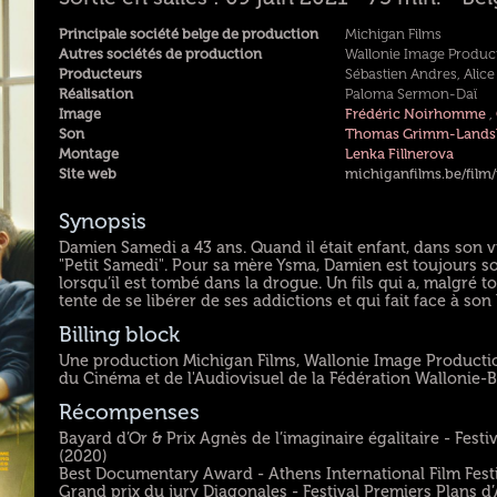
Principale société belge de production
Michigan Films
Autres sociétés de production
Wallonie Image Product
Producteurs
Sébastien Andres, Alic
Réalisation
Paloma Sermon-Daï
Image
Frédéric Noirhomme
,
Son
Thomas Grimm-Lands
Montage
Lenka Fillnerova
Site web
michiganfilms.be/film
Synopsis
Damien Samedi a 43 ans. Quand il était enfant, dans son vi
"Petit Samedi". Pour sa mère Ysma, Damien est toujours s
lorsqu’il est tombé dans la drogue. Un fils qui a, malgré
tente de se libérer de ses addictions et qui fait face à son 
Billing block
Une production Michigan Films, Wallonie Image Production
du Cinéma et de l'Audiovisuel de la Fédération Wallonie-Br
Récompenses
Bayard d’Or & Prix Agnès de l’imaginaire égalitaire - Fes
(2020)
Best Documentary Award - Athens International Film Festi
Grand prix du jury Diagonales - Festival Premiers Plans d