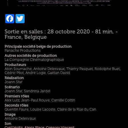
Facebook
Twitter
Sortie en salles : 28 octobre 2020 - 81 min. -
France, Belgique
Principale société belge de production
Panache Productions
Autres sociétés de production
La Compagnie Cinématographique
Producteurs
Aton Soumache, Antoine Delesvaux, Thierry Pasquet, Rodolphe Buet,
Cédric Pilot, André Logie, Gaëtan David
Réalisation
Joann Sfar
Scénario
Joann Sfar, Sandrina Jardel
Premiers rôles
Alex Lutz, Jean-Paul Rouve, Camille Cottin
Seconds rôles
Quentin Faure, Louise Lacoste, Claire de la Rüe du Can
Image
Antoine Delesvaux
Son
Cyril Holtz
,
Alexis Place
,
Grégory Vincent