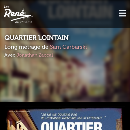
QUARTIER LOINTAIN
Long métrage de
Sam Garbarski
Avec
Jonathan Zaccaï