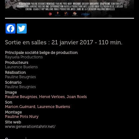
Facebook
Twitter
Sortie en salles : 21 janvier 2017 - 110 min.
Principale société belge de production
Rayuela Productions
Producteurs
Laurence Buelens
Réalisation
Pauline Beugnies
Scénario
Pauline Beugnies
Image
Pauline Beugnies
,
Hervé Verloes
,
Joan Roels
Son
Marion Guénard
,
Laurence Buelens
Montage
Pauline Piris Nury
Site web
www.generationtahrir.net/