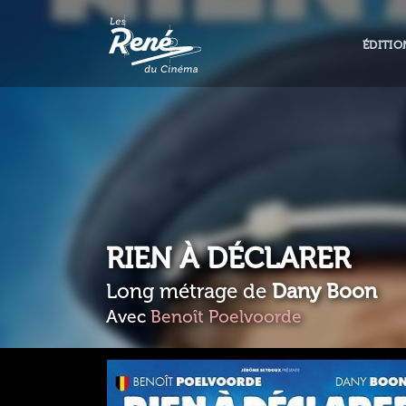
ÉDITIO
RIEN À DÉCLARER
Long métrage de
Dany Boon
Avec
Benoît Poelvoorde