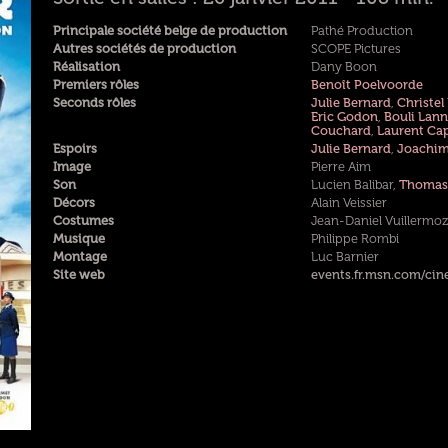
Principale société belge de production
Pathé Production
Autres sociétés de production
SCOPE Pictures
Réalisation
Dany Boon
Premiers rôles
Benoît Poelvoorde
Seconds rôles
Julie Bernard
,
Christel 
Eric Godon
,
Bouli Lann
Couchard
,
Laurent Cap
Espoirs
Julie Bernard
,
Joachim
Image
Pierre Aim
Son
Lucien Balibar,
Thomas
Décors
Alain Veissier
Costumes
Jean-Daniel Vuillermoz
Musique
Philippe Rombi
Montage
Luc Barnier
Site web
events.fr.msn.com/cin