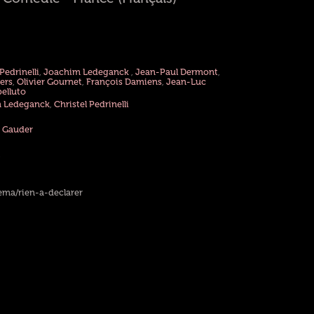
Pedrinelli
,
Joachim Ledeganck
,
Jean-Paul Dermont
,
ers
,
Olivier Gournet
,
François Damiens
,
Jean-Luc
elluto
 Ledeganck
,
Christel Pedrinelli
 Gauder
ema/rien-a-declarer