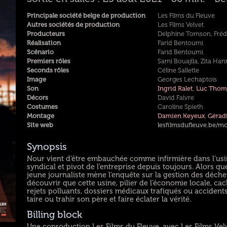
Principale société belge de production
Les Films du Fleuve
Autres sociétés de production
Les Films Velvet
Producteurs
Delphine Tomson, Fréd
Réalisation
Farid Bentoumi
Scénario
Farid Bentoumi
Premiers rôles
Sami Bouajila, Zita Han
Seconds rôles
Céline Sallette
Image
Georges Lechaptois
Son
Ingrid Ralet
,
Luc Thom
Décors
David Faivre
Costumes
Caroline Spieth
Montage
Damien Keyeux
,
Gérad
Site web
lesfilmsdufleuve.be/m
Synopsis
Nour vient d’être embauchée comme infirmière dans l’usi
syndical et pivot de l’entreprise depuis toujours. Alors que
jeune journaliste mène l’enquête sur la gestion des déch
découvrir que cette usine, pilier de l’économie locale, ca
rejets polluants, dossiers médicaux trafiqués ou accidents
taire ou trahir son père et faire éclater la vérité.
Billing block
Une coproduction Les Films du Fleuve, avec Les Films V