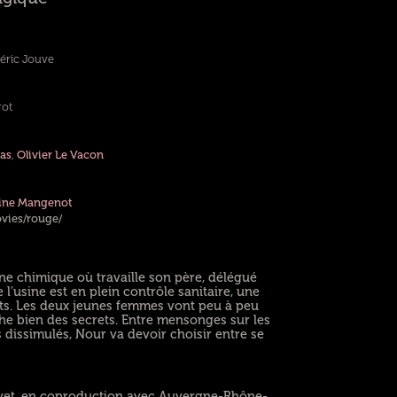
éric Jouve
rot
as
,
Olivier Le Vacon
ine Mangenot
ovies/rouge/
ne chimique où travaille son père, délégué
 l’usine est en plein contrôle sanitaire, une
ets. Les deux jeunes femmes vont peu à peu
che bien des secrets. Entre mensonges sur les
 dissimulés, Nour va devoir choisir entre se
elvet, en coproduction avec Auvergne-Rhône-