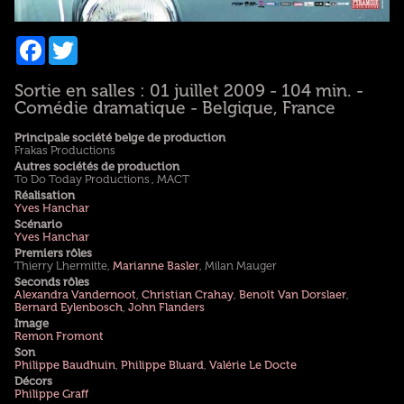
Facebook
Twitter
Sortie en salles : 01 juillet 2009 - 104 min. -
Comédie dramatique - Belgique, France
Principale société belge de production
Frakas Productions
Autres sociétés de production
To Do Today Productions , MACT
Réalisation
Yves Hanchar
Scénario
Yves Hanchar
Premiers rôles
Thierry Lhermitte,
Marianne Basler
, Milan Mauger
Seconds rôles
Alexandra Vandernoot
,
Christian Crahay
,
Benoît Van Dorslaer
,
Bernard Eylenbosch
,
John Flanders
Image
Remon Fromont
Son
Philippe Baudhuin
,
Philippe Bluard
,
Valérie Le Docte
Décors
Philippe Graff