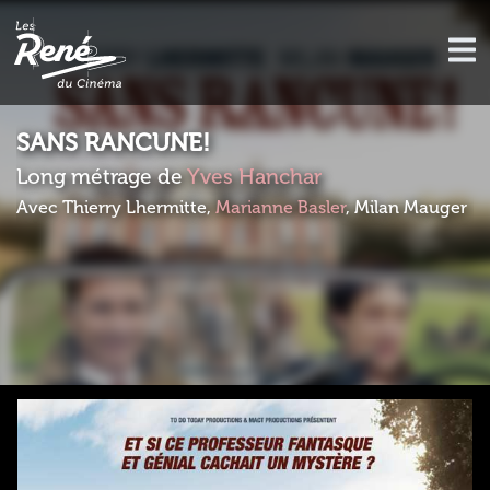
SANS RANCUNE!
Long métrage de
Yves Hanchar
Avec Thierry Lhermitte,
Marianne Basler
, Milan Mauger