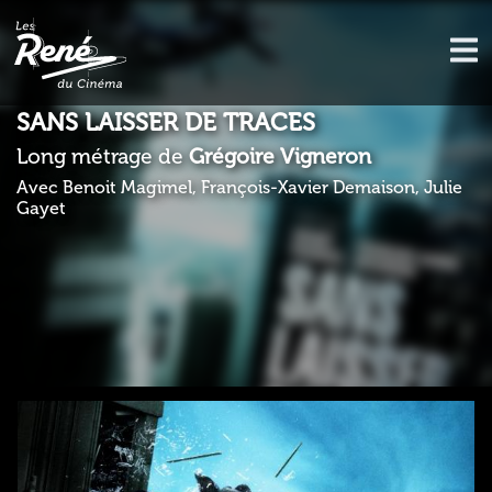
SANS LAISSER DE TRACES
Long métrage de
Grégoire Vigneron
Avec Benoit Magimel, François-Xavier Demaison, Julie
Gayet