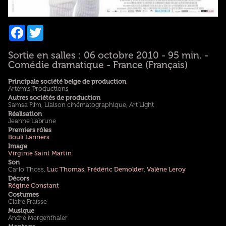
Facebook
Twitter
Sortie en salles : 06 octobre 2010 - 95 min. -
Comédie dramatique - France (Français)
Principale société belge de production
Artémis Productions
Autres sociétés de production
Samsa Film, Liaison cinématographique, Art Light
Réalisation
Jeanne Labrune
Premiers rôles
Bouli Lanners
Image
Virginie Saint Martin
Son
Carlo Thoss,
Luc Thomas
,
Frédéric Demolder
,
Valène Leroy
Décors
Régine Constant
Costumes
Claire Fraïsse
Musique
André Mergenthaler