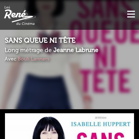
SANS QUEUE NI TÊTE
Long métrage de
Jeanne Labrune
Avec
Bouli Lanners