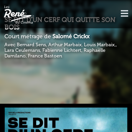
SE DIT D'UN CERF QUI QUITTE SON
BOIS
Court métrage de
Salomé Crickx
Avec Bernard Sens, Arthur Marbaix, Louis Marbaix,,
Lara Ceulemans, Fabienne Lichtert, Raphaëlle
Damilano, France Bastoen