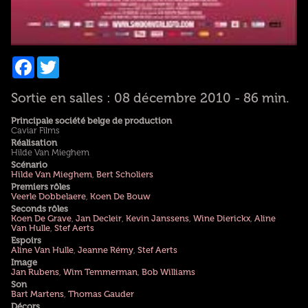
Facebook
Twitter
Sortie en salles : 08 décembre 2010 - 86 min.
Principale société belge de production
Caviar Films
Réalisation
Hilde Van Mieghem
Scénario
Hilde Van Mieghem
,
Bert Scholiers
Premiers rôles
Veerle Dobbelaere
,
Koen De Bouw
Seconds rôles
Koen De Grave
,
Jan Decleir
,
Kevin Janssens
,
Wine Dierickx
,
Aline
Van Hulle
,
Stef Aerts
Espoirs
Aline Van Hulle
,
Jeanne Rémy
,
Stef Aerts
Image
Jan Rubens
,
Wim Temmerman
,
Bob Williams
Son
Bart Martens
,
Thomas Gauder
Décors