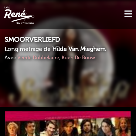
SMOORVERLIEFD
Long métrage de
Hilde Van Mieghem
Avec
Veerle Dobbelaere
,
Koen De Bouw