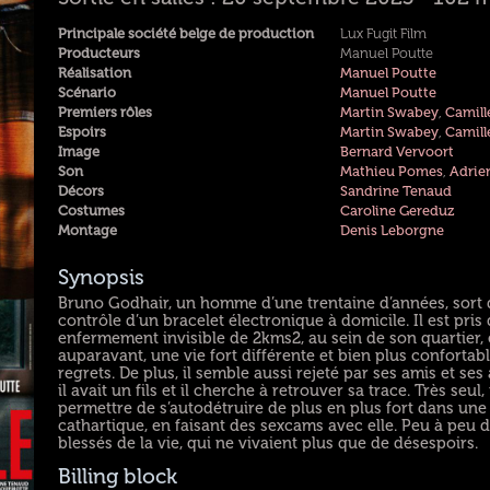
Principale société belge de production
Lux Fugit Film
Producteurs
Manuel Poutte
Réalisation
Manuel Poutte
Scénario
Manuel Poutte
Premiers rôles
Martin Swabey
,
Camill
Espoirs
Martin Swabey
,
Camill
Image
Bernard Vervoort
Son
Mathieu Pomes
,
Adrie
Décors
Sandrine Tenaud
Costumes
Caroline Gereduz
Montage
Denis Leborgne
Synopsis
Bruno Godhair, un homme d’une trentaine d’années, sort d
contrôle d’un bracelet électronique à domicile. Il est pr
enfermement invisible de 2kms2, au sein de son quartier, et 
auparavant, une vie fort différente et bien plus confortab
regrets. De plus, il semble aussi rejeté par ses amis et s
il avait un fils et il cherche à retrouver sa trace. Très seul,
permettre de s’autodétruire de plus en plus fort dans un
cathartique, en faisant des sexcams avec elle. Peu à peu 
blessés de la vie, qui ne vivaient plus que de désespoirs.
Billing block