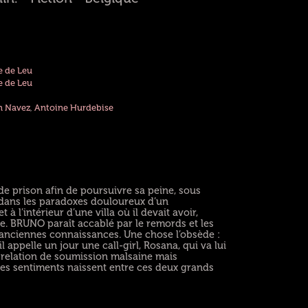
e de Leu
e de Leu
n Navez
,
Antoine Hurdebise
e prison afin de poursuivre sa peine, sous
is dans les paradoxes douloureux d’un
à l’intérieur d’une villa où il devait avoir,
le. BRUNO paraît accablé par le remords et les
es anciennes connaissances. Une chose l’obsède :
 il appelle un jour une call-girl, Rosana, qui va lui
e relation de soumission malsaine mais
des sentiments naissent entre ces deux grands