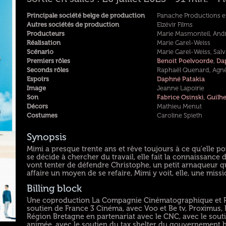
Principale société belge de production
Panache Productions 
Autres sociétés de production
Elzévir Films
Producteurs
Marie Masmonteil, Andr
Réalisation
Marie Garel-Weiss
Scénario
Marie Garel-Weiss, Salva
Premiers rôles
Benoit Poelvoorde
,
Da
Seconds rôles
Raphaël Quenard, Agnè
Espoirs
Daphné Patakia
Image
Jeanne Lapoirie
Son
Fabrice Osinski
,
Guilh
Décors
Mathieu Menut
Costumes
Caroline Spieth
Synopsis
Mimi a presque trente ans et rêve toujours à ce qu'elle pou
se décide à chercher du travail, elle fait la connaissance 
vont tenter de défendre Christophe, un petit arnaqueur qu
affaire un moyen de se refaire, Mimi y voit, elle, une missio
Billing block
Une coproduction La Compagnie Cinématographique et Pan
soutien de France 3 Cinéma, avec Voo et Be tv, Proximus, R
Région Bretagne en partenariat avec le CNC, avec le sout
animée, avec le soutien du tax shelter du gouvernement be