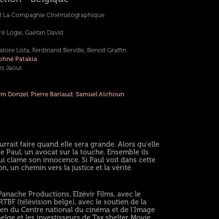
et La Compagnie Cinématographique
é Logie, Gaëtan David
tore Lista, Ferdinand Berville, Benoit Graffin
phné Patakia
s Jaoui
em Donzel
,
Pierre Bariaud
,
Samuel Aïchoun
rrait faire quand elle sera grande. Alors qu'elle
de Paul, un avocat sur la touche. Ensemble ils
i clame son innocence. Si Paul voit dans cette
n, un chemin vers la justice et la vérité.
ache Productions, Elzévir Films, avec le
TBF (télévision belge), avec le soutien de la
ien du Centre national du cinéma et de l'Image
lge et les investisseurs de Tax shelter Movie