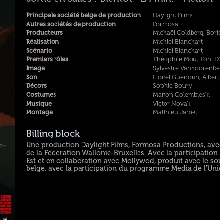
Principale société belge de production
Daylight Films
Autres sociétés de production
Formosa
Producteurs
Michaël Goldberg, Boris
Réalisation
Michiel Blanchart
Scénario
Michiel Blanchart
Premiers rôles
Théophile Mou, Toni D'
Image
Sylvestre Vannoorenbe
Son
Lionel Guenoun, Albert 
Décors
Sophie Boury
Costumes
Manon Golembieski
Musique
Victor Novak
Montage
Matthieu Jamet
Billing block
Une production Daylight Films, Formosa Productions, avec
de la Fédération Wallonie-Bruxelles. Avec la participatio
Est et en collaboration avec Mollywod, produit avec le s
belge, avec la participation du programme Media de l'Un