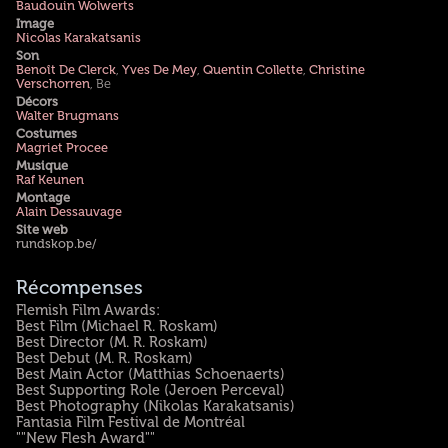
Baudouin Wolwerts
Image
Nicolas Karakatsanis
Son
Benoît De Clerck
,
Yves De Mey
,
Quentin Collette
,
Christine
Verschorren
, Be
Décors
Walter Brugmans
Costumes
Magriet Procee
Musique
Raf Keunen
Montage
Alain Dessauvage
Site web
rundskop.be/
Récompenses
Flemish Film Awards:
Best Film (Michael R. Roskam)
Best Director (M. R. Roskam)
Best Debut (M. R. Roskam)
Best Main Actor (Matthias Schoenaerts)
Best Supporting Role (Jeroen Perceval)
Best Photography (Nikolas Karakatsanis)
Fantasia Film Festival de Montréal
""New Flesh Award""