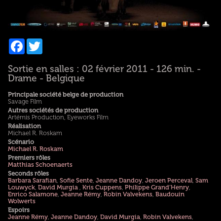
Facebook
Twitter
Sortie en salles : 02 février 2011 - 126 min. -
Drame - Belgique
Principale société belge de production
Savage Film
Autres sociétés de production
Artémis Production, Eyeworks Film
Réalisation
Michael R. Roskam
Scénario
Michael R. Roskam
Premiers rôles
Matthias Schoenaerts
Seconds rôles
Barbara Sarafian
,
Sofie Sente
,
Jeanne Dandoy
,
Jeroen Perceval
,
Sam
Louwyck
,
David Murgia
,
Kris Cuppens
,
Philippe Grand’Henry
,
Enrico Salamone
,
Jeanne Rémy
,
Robin Valvekens
,
Baudouin
Wolwerts
Espoirs
Jeanne Rémy
,
Jeanne Dandoy
,
David Murgia
,
Robin Valvekens
,