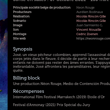
Principale société belge de production
Neon Rouge
Producteurs
Aurélien Bodinaux
Réalisation
Nicolás Rincón Gille
Scénario
Nicolás Rincón Gille
Image
Juan Sarmiento G.
Son
Vincent Nouaille
Montage
Cedric Zoenen
Site web
https://neonrouge.co
Synopsis
José, un vieux pêcheur colombien, apprend l’assassinat de 
corps jetés dans le fleuve, il décide de partir à leur rec
enfants ne doivent pas rester des âmes errantes. S’appuya
inébranlable, José affrontera les paramilitaires, leur régi
quête.
Billing block
Une production Néon Rouge, Medio de Contención Producc
Récompenses
International Film Festival Marrakech (2019) Etoile d'Or
Festival d'Annonay (2021) Prix Spécial du Jury