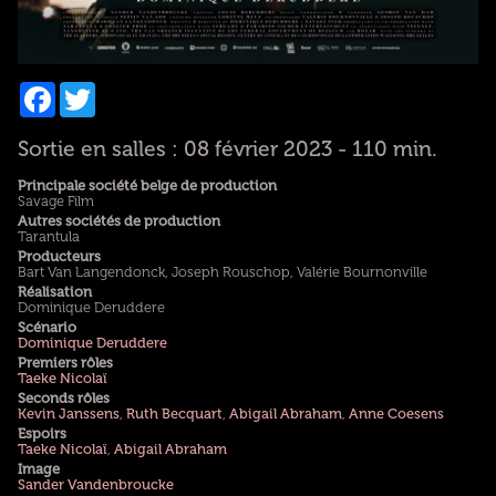
Facebook
Twitter
Sortie en salles : 08 février 2023 - 110 min.
Principale société belge de production
Savage Film
Autres sociétés de production
Tarantula
Producteurs
Bart Van Langendonck, Joseph Rouschop, Valérie Bournonville
Réalisation
Dominique Deruddere
Scénario
Dominique Deruddere
Premiers rôles
Taeke Nicolaï
Seconds rôles
Kevin Janssens
,
Ruth Becquart
,
Abigail Abraham
,
Anne Coesens
Espoirs
Taeke Nicolaï
,
Abigail Abraham
Image
Sander Vandenbroucke