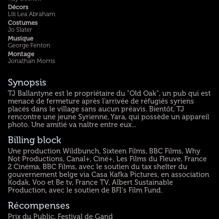
Décors
Lili Lea Abraham
Costumes
Jo Slater
Musique
George Fenton
Montage
Jonathan Morris
Synopsis
TJ Ballantyne est le propriétaire du "Old Oak", un pub qui est
menacé de fermeture après l'arrivée de réfugiés syriens
placés dans le village sans aucun préavis. Bientôt, TJ
rencontre une jeune Syrienne, Yara, qui possède un appareil
photo. Une amitié va naître entre eux...
Billing block
Une production Wildbunch, Sixteen Films, BBC Films, Why
Not Productions, Canal+, Ciné+, Les Films du Fleuve, France
2 Cinéma, BBC Films, avec le soutien du tax shelter du
gouvernement belge via Casa Kafka Pictures, en association
Kodak, Voo et Be tv, France TV, Albert Sustainable
Production, avec le soutien de BFI's Film Fund.
Récompenses
Prix du Public, Festival de Gand