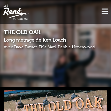
THE OLD OAK
Long métrage de
Ken Loach
Avec Dave Turner, Ebla Mari, Debbie Honeywood