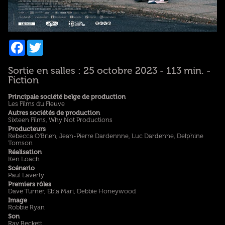
Facebook
Twitter
Sortie en salles : 25 octobre 2023 - 113 min. -
Fiction
Principale société belge de production
Les Films du Fleuve
Autres sociétés de production
Sixteen Films, Why Not Productions
Producteurs
Rebecca O'Brien, Jean-Pierre Dardennne, Luc Dardenne, Delphine
Tomson
Réalisation
Ken Loach
Scénario
Paul Laverty
Premiers rôles
Dave Turner, Ebla Mari, Debbie Honeywood
Image
Robbie Ryan
Son
Ray Beckett