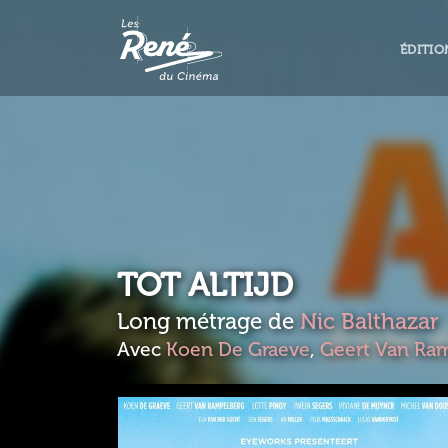
ÉDITIO
TOT ALTIJD
Long métrage de
Nic Balthazar
Avec
Koen De Graeve
,
Geert Van Ra