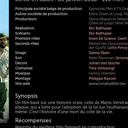
Principale société belge de production
Eyeworks Film & TV D
Autres sociétés de production
Entre Chien et Loup, Fli
Producteurs
Diana Elbaum et Sébasti
Chien et Loup), Peter 
Réalisation
Nic Balthazar
Scénario
Nic Balthazar
Premiers rôles
Koen De Graeve
,
Geert
Seconds rôles
Michel Van Dousselaer
der Gucht,
Lotte Pinoy
Image
Danny Elsen
Son
Peter Flamman,
Simone
Décors
Johan Van Essche
Costumes
Tine Verbeurgt
Musique
Henny Vrienten
Montage
Philippe Ravoet
Site web
www.totaltijdfilm.be/
Synopsis
Un film basé sur une histoire vraie, celle de Mario Verstrae
plaque, qui a lutté pour l’adoption de la loi sur l’euthanasie
même. C’est l’histoire d’une mort du côté de la vie.
Récompenses
Magritte du meilleur film flamand en coproduction