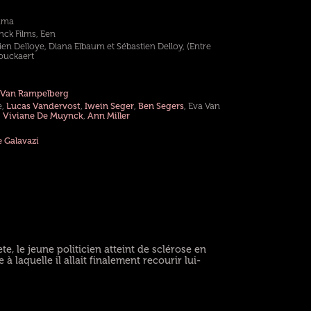
rama
nck Films, Een
en Delloye, Diana Elbaum et Sébastien Delloy, (Entre
Bouckaert
 Van Rampelberg
e,
Lucas Vandervost
,
Iwein Seger
,
Ben Segers
, Eva Van
,
Viviane De Muynck
,
Ann Miller
 Galavazi
te, le jeune politicien atteint de sclérose en
 à laquelle il allait finalement recourir lui-