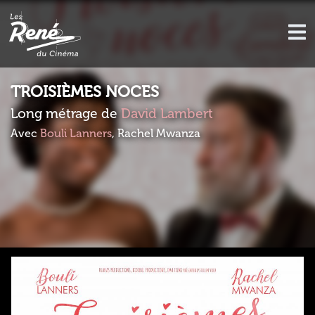
TROISIÈMES NOCES
Long métrage de
David Lambert
Avec
Bouli Lanners
, Rachel Mwanza