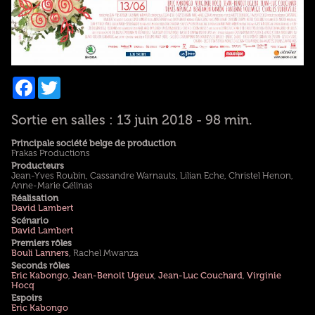
Facebook
Twitter
Sortie en salles : 13 juin 2018 - 98 min.
Principale société belge de production
Frakas Productions
Producteurs
Jean-Yves Roubin, Cassandre Warnauts, Lilian Eche, Christel Henon,
Anne-Marie Gélinas
Réalisation
David Lambert
Scénario
David Lambert
Premiers rôles
Bouli Lanners
, Rachel Mwanza
Seconds rôles
Eric Kabongo
,
Jean-Benoit Ugeux
,
Jean-Luc Couchard
,
Virginie
Hocq
Espoirs
Eric Kabongo