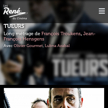
TUEURS
Long métrage de
François Troukens
,
Jean-
François Hensgens
Avec
Olivier Gourmet
,
Lubna Azabal