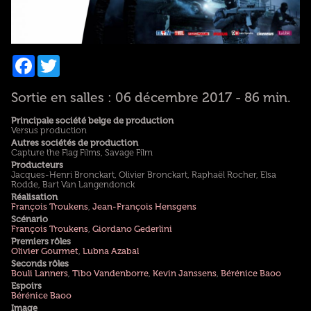
Facebook
Twitter
Sortie en salles : 06 décembre 2017 - 86 min.
Principale société belge de production
Versus production
Autres sociétés de production
Capture the Flag Films, Savage Film
Producteurs
Jacques-Henri Bronckart, Olivier Bronckart, Raphaël Rocher, Elsa
Rodde, Bart Van Langendonck
Réalisation
François Troukens
,
Jean-François Hensgens
Scénario
François Troukens
,
Giordano Gederlini
Premiers rôles
Olivier Gourmet
,
Lubna Azabal
Seconds rôles
Bouli Lanners
,
Tibo Vandenborre
,
Kevin Janssens
,
Bérénice Baoo
Espoirs
Bérénice Baoo
Image