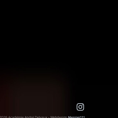
-2026 Académie André Delvaux - Webdesign
Messier111