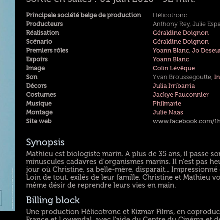
Principale société belge de production
Hélicotronc
Producteurs
Anthony Rey, Julie Esp
Réalisation
Géraldine Doignon
Scénario
Géraldine Doignon
Premiers rôles
Yoann Blanc
,
Jo Deseu
Espoirs
Yoann Blanc
Image
Colin Lévêque
Son
Yvan Broussegoutte,
In
Décors
Julia Irribarria
Costumes
Jackye Fauconnier
Musique
Philmarie
Montage
Julie Naas
Site web
www.facebook.com/1h
Synopsis
Mathieu est biologiste marin. A plus de 35 ans, il passe
minuscules cadavres d'organismes marins. Il n'est pas heur
jour où Christine, sa belle-mère, disparaît... Impressionné 
Loin de tout, exilés de leur famille, Christine et Mathieu 
même désir de reprendre leurs vies en main.
Billing block
Une production Hélicotronc et Kizmar Films, en coproduct
France et Lowendal, avec l'aide du Centre du Cinéma et de