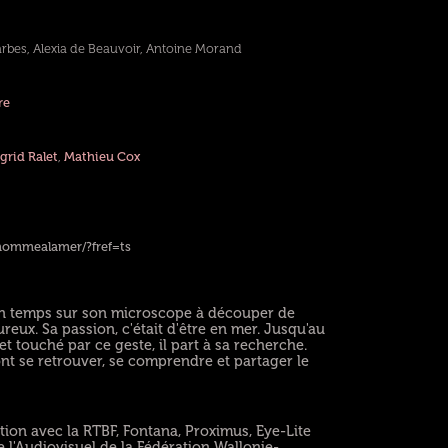
arbes, Alexia de Beauvoir, Antoine Morand
re
grid Ralet
,
Mathieu Cox
ommealamer/?fref=ts
 son temps sur son microscope à découper de
eux. Sa passion, c'était d'être en mer. Jusqu'au
et touché par ce geste, il part à sa recherche.
vont se retrouver, se comprendre et partager le
ion avec la RTBF, Fontana, Proximus, Eye-Lite
 l'Audiovisuel de la Fédération Wallonie-