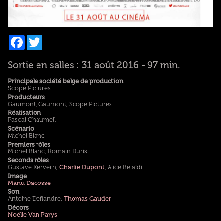
Facebook
Twitter
Sortie en salles : 31 août 2016 - 97 min.
Principale société belge de production
Scope Pictures
Producteurs
Gaumont, Gaumont, Scope Pictures
Réalisation
Pascal Chaumeil
Scénario
Michel Blanc
Premiers rôles
Michel Blanc, Romain Duris
Seconds rôles
Gustave Kervern,
Charlie Dupont
, Alice Belaïdi
Image
Manu Dacosse
Son
Antoine Deflandre,
Thomas Gauder
Décors
Noëlle Van Parys