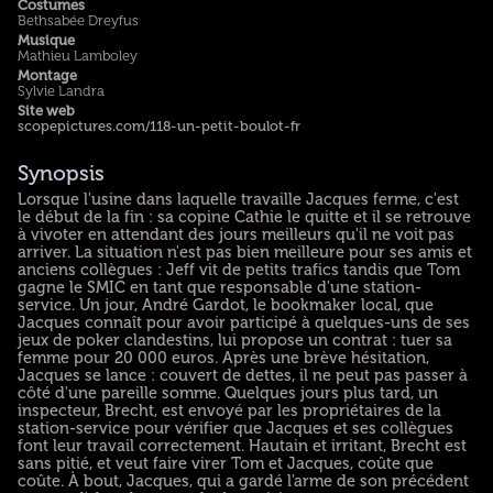
Costumes
Bethsabée Dreyfus
Musique
Mathieu Lamboley
Montage
Sylvie Landra
Site web
scopepictures.com/118-un-petit-boulot-fr
Synopsis
Lorsque l'usine dans laquelle travaille Jacques ferme, c'est
le début de la fin : sa copine Cathie le quitte et il se retrouve
à vivoter en attendant des jours meilleurs qu'il ne voit pas
arriver. La situation n'est pas bien meilleure pour ses amis et
anciens collègues : Jeff vit de petits trafics tandis que Tom
gagne le SMIC en tant que responsable d'une station-
service. Un jour, André Gardot, le bookmaker local, que
Jacques connaît pour avoir participé à quelques-uns de ses
jeux de poker clandestins, lui propose un contrat : tuer sa
femme pour 20 000 euros. Après une brève hésitation,
Jacques se lance : couvert de dettes, il ne peut pas passer à
côté d'une pareille somme. Quelques jours plus tard, un
inspecteur, Brecht, est envoyé par les propriétaires de la
station-service pour vérifier que Jacques et ses collègues
font leur travail correctement. Hautain et irritant, Brecht est
sans pitié, et veut faire virer Tom et Jacques, coûte que
coûte. À bout, Jacques, qui a gardé l'arme de son précédent