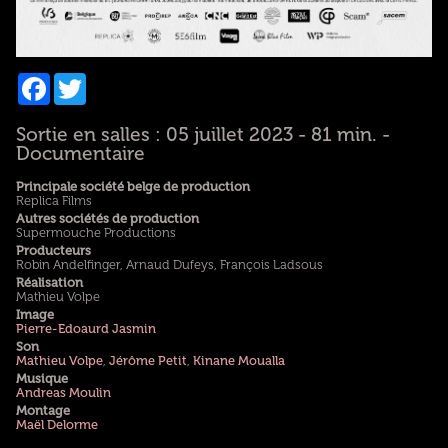
Facebook
Twitter
Sortie en salles : 05 juillet 2023 - 81 min. -
Documentaire
Principale société belge de production
Replica Films
Autres sociétés de production
Supermouche Productions
Producteurs
Robin Andelfinger, Arnaud Dufeys, François Ladsous
Réalisation
Mathieu Volpe
Image
Pierre-Edoaurd Jasmin
Son
Mathieu Volpe
,
Jérôme Petit
,
Kinane Moualla
Musique
Andreas Moulin
Montage
Maël Delorme