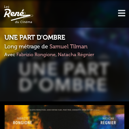
UNE PART D'OMBRE
Long métrage de
Samuel Tilman
Avec
Fabrizio Rongione
,
Natacha Régnier