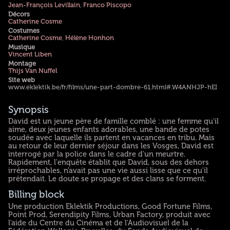
Jean-François Levillain
,
Franco Piscopo
Décors
Catherine Cosme
Costumes
Catherine Cosme
,
Hélène Honhon
Musique
Vincent Liben
Montage
Thijs Van Nuffel
Site web
www.eklektik.be/fr/films/une-part-dombre-61.html#.W4ANHJP-hEI
Synopsis
David est un jeune père de famille comblé : une femme qu'il
aime, deux jeunes enfants adorables, une bande de potes
soudée avec laquelle ils partent en vacances en tribu. Mais
au retour de leur dernier séjour dans les Vosges, David est
interrogé par la police dans le cadre d'un meurtre.
Rapidement, l'enquête établit que David, sous des dehors
irréprochables, n'avait pas une vie aussi lisse que ce qu'il
prétendait. Le doute se propage et des clans se forment.
Billing block
Une production Eklektik Productions, Good Fortune Films,
Point Prod, Serendipity Films, Urban Factory, produit avec
l'aide du Centre du Cinéma et de l'Audiovisuel de la