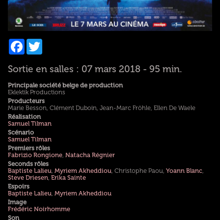
Facebook
Twitter
Sortie en salles : 07 mars 2018 - 95 min.
Principale société belge de production
Eklektik Productions
Producteurs
Marie Besson, Clément Duboin, Jean-Marc Fröhle, Ellen De Waele
Réalisation
Samuel Tilman
Scénario
Samuel Tilman
Premiers rôles
Fabrizio Rongione
,
Natacha Régnier
Seconds rôles
Baptiste Lalieu
,
Myriem Akheddiou
, Christophe Paou,
Yoann Blanc
,
Steve Driesen
,
Erika Sainte
Espoirs
Baptiste Lalieu
,
Myriem Akheddiou
Image
Frédéric Noirhomme
Son