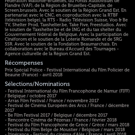
Fédération Wallonie-Bruxelles, du Fonds Audiovisuel de
Flandre (VAF), de la Région de Bruxelles-Capitale, de
Screen.brussels. Avec le soutien de la Région Grand Est. En
partenariat avec le CNC, en coproduction avec la RTBF
(télévision belge), la RTS - Radio Télévision Suisse, Voo & Be
TV, Shelter Prod, Taxshelter.be, Take Five, Freestudios. Avec
le soutien de Taxshelter.be et de ING et du tax shelter du
Gouvernement fédéral de Belgique. Avec la participation de
Cinéforom et le soutien de la Loterie Romande et de SRG
SSR. Avec le soutien de la Fondation Beaumarchais. En
collaboration avec le Bureau d'Accueil des Tournages -
Agence culturelle de la Région Grand Est.
Récompenses
Prix Spécial Police - Festival International du Film Policier de
Beaune (France) - avril 2018
Sélections/Nominations
- Festival International du Film Francophone de Namur (FIFF)
/ Belgique / octobre 2017
- Arras Film Festival / France / novembre 2017
- Festival de Cinéma Européen des Arcs / France / décembre
2017
- Be Film Festival 2017 / Belgique / décembre 2017
- Rencontre Cinéma de Pézenas / France / février 2018
- Festival du Film Francophone de Grèce / Grèce / mars 2018
- Festival du Film Belge de Moustier / Belgique / mars 2018
- Itinérance - Festival du cinéma d'Alès / France / avril 2018