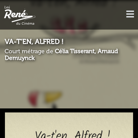
VA-T'EN, ALFRED !
Court métrage de
Célia Tisserant, Arnaud
Demuynck