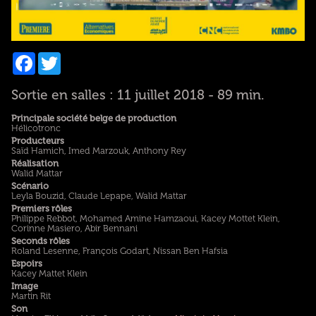
Facebook
Twitter
Sortie en salles : 11 juillet 2018 - 89 min.
Principale société belge de production
Hélicotronc
Producteurs
Saïd Hamich, Imed Marzouk, Anthony Rey
Réalisation
Walid Mattar
Scénario
Leyla Bouzid, Claude Lepape, Walid Mattar
Premiers rôles
Philippe Rebbot, Mohamed Amine Hamzaoui, Kacey Mottet Klein,
Corinne Masiero, Abir Bennani
Seconds rôles
Roland Lesenne, François Godart, Nissan Ben Hafsia
Espoirs
Kacey Mattet Klein
Image
Martin Rit
Son