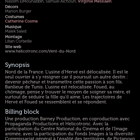
Nassim ElMounabbih, Samuel Aïchoun,
Virginie Messiaen
Décors
Marion Burger
Costumes
Catherine Cosme
Musique
Malek Saïed
Montage
Lilian Corbeille
Site web
www.helicotronc.com/Vent-du-Nord
Synopsis
Nord de la France. L'usine d'Hervé est délocalisée. Il est le
seul ouvrier à s'y résigner car il poursuit un autre destin :
devenir pêcheur et transmettre cette passion à son fils.
Banlieue de Tunis. L'usine est relocalisée. Foued, au
chômage, pense y trouver le moyen de soigner sa mère, et
surtout de séduire la fille qu'il aime. Les trajectoires de
Hervé et Foued se ressemblent et se répondent.
Billing block
Une production Barney Production, en coproduction avec
Propaganda Productions et Helicotronc. Avec la
participation du Centre National du Cinéma et de l'Image
animée, avec la participation du Fonds Images à la diversité-
Commissariat général à l'égalité des territoires, de Pictanovo