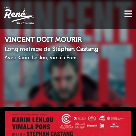
VINCENT DOIT MOURIR
Long métrage de
Stéphan Castang
Avec Karim Leklou, Vimala Pons