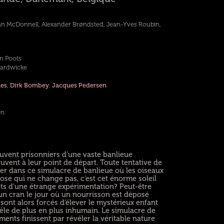
n McDonnell, Alexander Brøndsted, Jean-Yves Roubin,
n Poots
Hardwicke
nes
,
Dirk Bombey
,
Jacques Pedersen
en
vent prisonniers d’une vaste banlieue
uvent à leur point de départ. Toute tentative de
ller dans ce simulacre de banlieue où les oiseaux
hose qui ne change pas, c’est cet énorme soleil
jets d’une étrange expérimentation? Peut-être
’un cran le jour où un nourrisson est déposé
ont alors forcés d’élever le mystérieux enfant
révèle de plus en plus inhumain. Le simulacre de
ments finissent par révéler la véritable nature