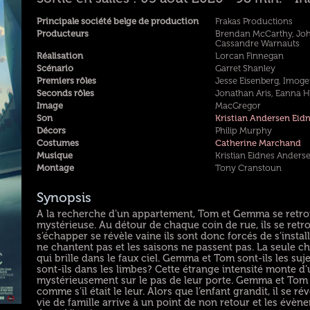
Principale société belge de production
Frakas Productions
Producteurs
Brendan McCarthy, Joh
Cassandre Warnauts
Réalisation
Lorcan Finnegan
Scénario
Garret Shanley
Premiers rôles
Jesse Eisenberg, Imoge
Seconds rôles
Jonathan Aris, Eanna 
Image
MacGregor
Son
Kristian Andersen Eid
Décors
Philip Murphy
Costumes
Catherine Marchand
Musique
Kristian Eidnes Anders
Montage
Tony Cranstoun
Synopsis
A la recherche d’un appartement, Tom et Gemma se retrou
mystérieuse. Au détour de chaque coin de rue, ils se retro
s’échapper se révèle vaine ils sont donc forcés de s’insta
ne chantent pas et les saisons ne passent pas. La seule c
qui brille dans le faux ciel. Gemma et Tom sont-ils les su
sont-ils dans les limbes? Cette étrange intensité monte d
mystérieusement sur le pas de leur porte. Gemma et Tom s
comme s’il était le leur. Alors que l’enfant grandit, il se 
vie de famille arrive à un point de non retour et les évène