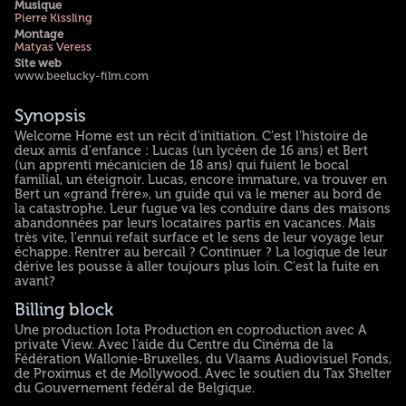
Musique
Pierre Kissling
Montage
Matyas Veress
Site web
www.beelucky-film.com
Synopsis
Welcome Home est un récit d'initiation. C'est l'histoire de
deux amis d'enfance : Lucas (un lycéen de 16 ans) et Bert
(un apprenti mécanicien de 18 ans) qui fuient le bocal
familial, un éteignoir. Lucas, encore immature, va trouver en
Bert un «grand frère», un guide qui va le mener au bord de
la catastrophe. Leur fugue va les conduire dans des maisons
abandonnées par leurs locataires partis en vacances. Mais
très vite, l'ennui refait surface et le sens de leur voyage leur
échappe. Rentrer au bercail ? Continuer ? La logique de leur
dérive les pousse à aller toujours plus loin. C'est la fuite en
avant?
Billing block
Une production Iota Production en coproduction avec A
private View. Avec l'aide du Centre du Cinéma de la
Fédération Wallonie-Bruxelles, du Vlaams Audiovisuel Fonds,
de Proximus et de Mollywood. Avec le soutien du Tax Shelter
du Gouvernement fédéral de Belgique.