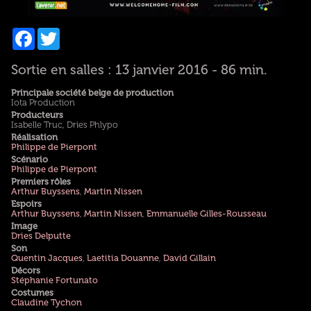
Facebook
Twitter
Sortie en salles : 13 janvier 2016 - 86 min.
Principale société belge de production
Iota Production
Producteurs
Isabelle Truc, Dries Phlypo
Réalisation
Philippe de Pierpont
Scénario
Philippe de Pierpont
Premiers rôles
Arthur Buyssens
,
Martin Nissen
Espoirs
Arthur Buyssens
,
Martin Nissen
,
Emmanuelle Gilles-Rousseau
Image
Dries Delputte
Son
Quentin Jacques
,
Laetitia Douanne
,
David Gillain
Décors
Stéphanie Fortunato
Costumes
Claudine Tychon