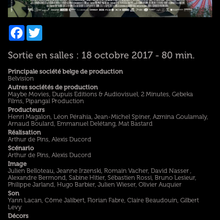
Facebook
Twitter
Sortie en salles : 18 octobre 2017 - 80 min.
Principale société belge de production
Belvision
Autres sociétés de production
Maybe Movies, Dupuis Editions & Audiovisuel, 2 Minutes, Gebeka
Films, Pipangaï Production
Producteurs
Henri Magalon, Léon Pérahia, Jean-Michel Spiner, Azmina Goulamaly,
Arnaud Boulard, Emmanuel Delétang, Mat Bastard
Réalisation
Arthur de Pins, Alexis Ducord
Scénario
Arthur de Pins, Alexis Ducord
Image
Julien Belloteau, Jeanne Irzenski, Romain Vacher, David Nasser ,
Alexandre Bermond, Sabine Hitier, Sébastien Rossi, Bruno Lesieur,
Philippe Jarland, Hugo Barbier, Julien Wieser, Olivier Auquier
Son
Yann Lacan, Côme Jalibert, Florian Fabre, Claire Beaudouin, Gilbert
Levy
Décors