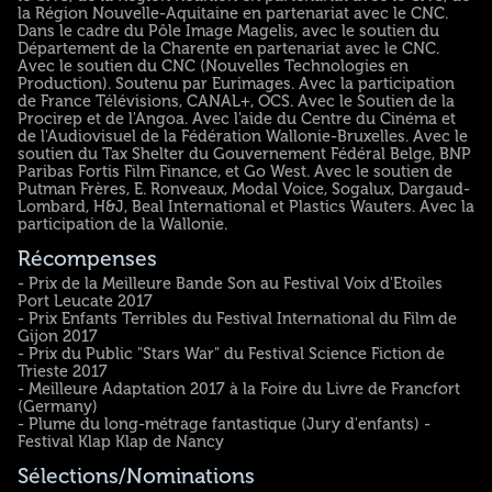
la Région Nouvelle-Aquitaine en partenariat avec le CNC.
Dans le cadre du Pôle Image Magelis, avec le soutien du
Département de la Charente en partenariat avec le CNC.
Avec le soutien du CNC (Nouvelles Technologies en
Production). Soutenu par Eurimages. Avec la participation
de France Télévisions, CANAL+, OCS. Avec le Soutien de la
Procirep et de l'Angoa. Avec l'aide du Centre du Cinéma et
de l'Audiovisuel de la Fédération Wallonie-Bruxelles. Avec le
soutien du Tax Shelter du Gouvernement Fédéral Belge, BNP
Paribas Fortis Film Finance, et Go West. Avec le soutien de
Putman Frères, E. Ronveaux, Modal Voice, Sogalux, Dargaud-
Lombard, H&J, Beal International et Plastics Wauters. Avec la
participation de la Wallonie.
Récompenses
- Prix de la Meilleure Bande Son au Festival Voix d'Etoiles
Port Leucate 2017
- Prix Enfants Terribles du Festival International du Film de
Gijon 2017
- Prix du Public "Stars War" du Festival Science Fiction de
Trieste 2017
- Meilleure Adaptation 2017 à la Foire du Livre de Francfort
(Germany)
- Plume du long-métrage fantastique (Jury d'enfants) -
Festival Klap Klap de Nancy
Sélections/Nominations