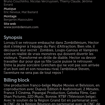
Bruno Couchinho, Nicolas Vercruyssen, Thierry Claude, Jérôme
Evrard
Musique
Eric Neveux, Mat Bastard
Montage
Benjamin Massoubre
Site web
www.zombillenium.com
Synopsis
Lorsqu'il se retrouve embauché dans Zombillénium, Hector
doit s'intégrer à l'équipe du Parc d'Attraction. Bien vite, il
découvre leur secret : Zombies, Loups-Garous et Vampires
sont en réalité de vrais monstres qui doivent divertir les
visiteurs. Transformé en drôle de diable, Hector va devoir
travailler dur pour que sa fille Lucie puisse le retrouver.
Entre la jeune sorcière Gretchen qui ne voit pas son arrivée
d'un bon oeil et son nouveau rival, l'ambitieux Steven,
l'aventure ne sera pas de tout repos !
Billing block
Une production franco-belge Maybe Movies et Belvision, en
coproduction avec Dupuis Edition & Audiovisuel, 2 Minutes,
France 3 Cinéma, Pipangaï Production, Gebeka Films, Gao
Shan Pictures, 22D Music, Bonnie, RTBF (Télévision belge).
Avec le soutien de la Région Grand Est en partenariat avec
le CNC, de la Région Réunion en partenariat avec le CNC, de