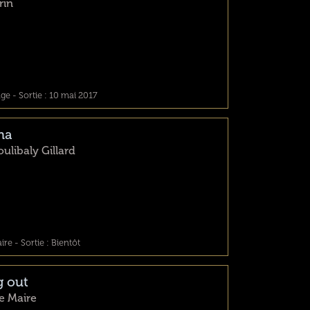
rin
e - Sortie : 10 mai 2017
na
ulibaly Gillard
e - Sortie : Bientôt
g out
e Maire