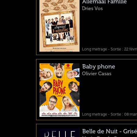
Allemaal Familie
Dries Vos
Long metrage - Sortie : 22 févr
Baby phone
Olivier Casas
Long metrage - Sortie : 08 ma
Belle de Nuit - Grisé