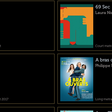
69 Sec
Laura Ni
t
Court metra
A bras 
Philippe
t 2017
Long metrag