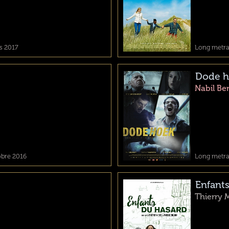
rs 2017
Long metrag
Dode h
Nabil Be
obre 2016
Long metrag
Enfant
Thierry 