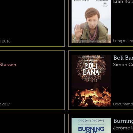
Eran Koli
Long metrag
il 2016
Boli Ba
Stassen
Simon Co
t 2017
Documentair
Burnin
Jérôme l