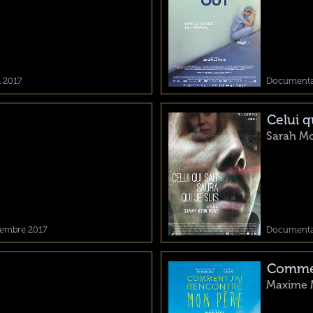
l 2017
Documentair
Celui qu
Sarah M
ptembre 2017
Documentair
Commen
Maxime 