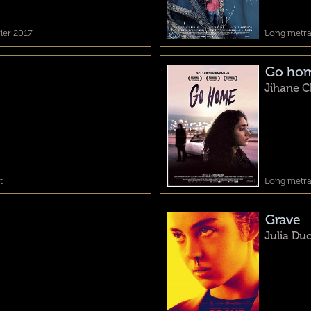
vier 2017
Long metrag
Go ho
Jihane 
t
Long metrag
Grave
Julia Du