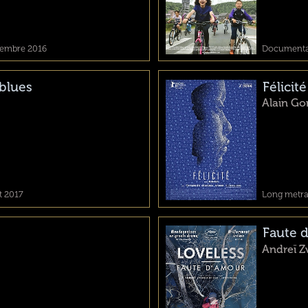
vembre 2016
Documentair
 blues
Félicité
Alain Go
t 2017
Long metrag
Faute 
Andreï Z